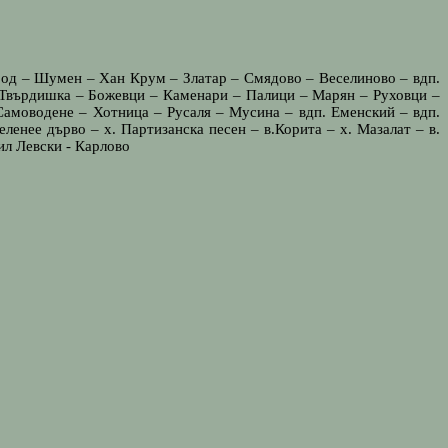
род – Шумен – Хан Крум – Златар – Смядово – Веселиново – вдп.
.Твърдишка – Божевци – Каменари – Палици – Марян – Руховци –
амоводене – Хотница – Русаля – Мусина – вдп. Еменский – вдп.
енее дърво – х. Партизанска песен – в.Корита – х. Мазалат – в.
ил Левски - Карлово