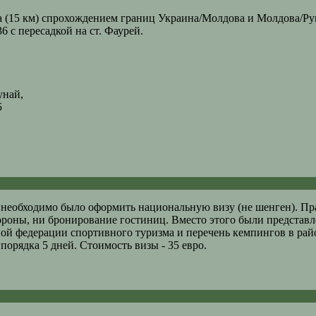
ца (15 км) спрохождением границ Украина/Молдова и Молдова/Р
6 с пересадкой на ст. Фаурей.
унай,
5
ы необходимо было оформить национальную визу (не шенген). 
роны, ни бронирование гостиниц. Вместо этого были представ
ной федерации спортивного туризма и перечень кемпингов в рай
порядка 5 дней. Стоимость визы - 35 евро.