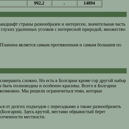
992,2
.
14894
ландшафт страны разнообразен и интересен, значительная часть
о глухих удаленных уголков с интересной природой, множество
а-Планина является самым протяженным и самым большим по
совершить сложно. Но есть в Болгарии кроме гор другой набор
ы быть полноводны и особенно красивы. Всего в Болгарии
невозможно. Мы решили ограничиться теми, которые
ся от долгих подъездов с пересадками а также разнообразить
Болгария). Здесь крутой, местами обрывистый берег
есеченности местности.