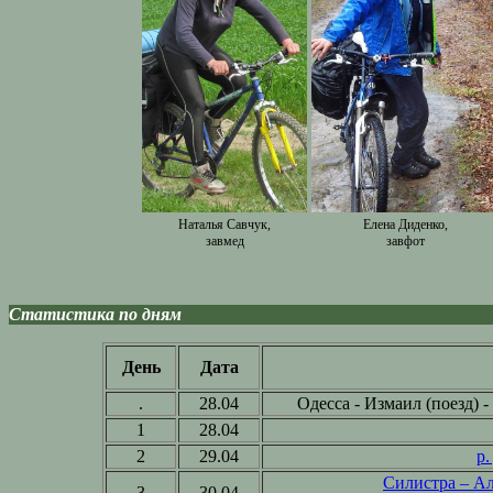
Наталья Савчук,
Елена Диденко,
завмед
завфот
Статистика по дням
День
Дата
.
28.04
Одесса - Измаил (поезд) - Р
1
28.04
2
29.04
р.
Силистра – Ал
3
30.04