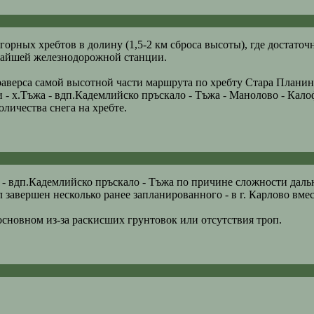
орных хребтов в долину (1,5-2 км сброса высоты), где достаточ
жайшей железнодорожной станции.
раверса самой высотной части маршрута по хребту Стара Планин
 - х.Тъжа - вдп.Кадемлийско пръскало - Тъжа - Манолово - Кало
личества снега на хребте.
 - вдп.Кадемлийско пръскало - Тъжа по причине сложности даль
 завершен несколько ранее запланированного - в г. Карлово вмес
сновном из-за раскисших грунтовок или отсутствия троп.