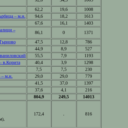
62,2
19,6
1008
ърбица – м.н.
94,6
18,2
1613
67,6
16,1
1403
Палици –
86,1
0
1371
 Търново
47,5
12,8
786
44,9
8,9
527
 Иваниловский
55,5
7,9
1193
– в.Корита
40,4
3,9
1298
7,5
7,5
230
 – м.н.
29,0
29,0
779
41,5
37,0
1397
37,6
4,1
216
804,9
249,5
14013
172,4
.
816
м),