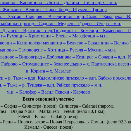
номово – Каолиново – Лятно – Долина – Лиси връх – м.н.
 – Живково – Велино – Царев брод – Шумен – Троица
а – Златар – Смядово – Веселиново – вдп. Скока – Бяла река – В
 Върбишки проход – Садово – Медвен – Градец – Ичера – м.н.
– Даулите – Вратник – пер.Твърдишка – Божевци – Каменари – 
 – Руховци – Христовци – Елена – Марафелци – м.н.
вковци – Къпиновски монастир – Велчево – Бакалница – Велико
ърново – Самоводене – Хотница – Русаля – Мусина – м.н.
Зарапово – Вишовград – Добромирка – Кози рог – Солари – вдп.
 Габрово – Стоманеците – Зеленее дърво – х. Партизанска песен 
в. Корита – х. Мазалат
ец – р. Тъжа – вдп. Кадемлийско пръскало – вдп. Бабско пръскало
н. – Тъжа – р. Тунджа – вдп. Райско пръскало – м.н.
м.н. – Калофер – Васил Левски - Карлово
Всего основной участок:
– София – Силистра (поезд), Силистра - Calarasi (паром),
rasi – Drajna Noua – Markulesti – Fetesti (вело 80,1 км),
Fetesti – Faurai – Galati (поезд),
ti – Рени – Новосельское – Новая Некрасовка - Измаил (вело 92,3 к
Измаил - Одесса (поезд)