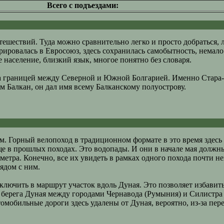
Всего с подъездами:
тешествий. Туда можно сравнительно легко и просто добраться, 
рировалась в Евросоюз, здесь сохранилась самобытность, немал
население, близкий язык, многое понятно без словаря.
ода границей между Северной и Южной Болгарией. Именно Стар
 Балкан, он дал имя всему Балканскому полуострову.
. Горный велопоход в традиционном формате в это время здесь 
е в прошлых походах. Это водопады. И они в начале мая должн
метра. Конечно, все их увидеть в рамках одного похода почти 
ядом с ним.
ключить в маршрут участок вдоль Дуная. Это позволяет избавить
ерега Дуная между городами Чернавода (Румыния) и Силистра (
томобильные дороги здесь удалены от Дуная, вероятно, из-за пер