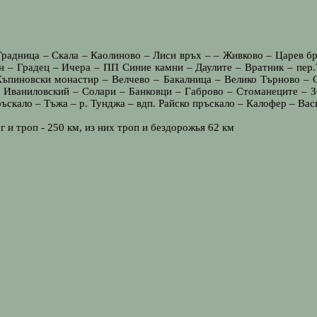
Градница – Скала – Каолиново – Лиси връх – – Живково – Царев б
ен – Градец – Ичера – ПП Синие камни – Даулите – Вратник – пер
Къпиновски монастир – Велчево – Бакалница – Велико Търново – С
Иваниловский – Солари – Банковци – Габрово – Стоманеците – Зел
ръскало – Тъжа – р. Тунджа – вдп. Райско пръскало – Калофер – Вас
и троп - 250 км, из них троп и бездорожья 62 км