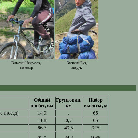
Виталий Некрасов,
Василий Буз,
завкостр
заврук
Общий
Грунтовки,
Набор
пробег, км
км
высоты, м
da (поезд)
14,9
.
65
11,8
0,7
65
86,7
49,5
975
92,0
34,3
1065