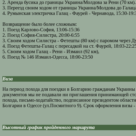
2. Аренда бусика до границы Украина/Молдова за Рени (70 км).
3. Переезд своим ходом от границы Украина/Молдова до Гала
4. Румынская электричка Галац - Фаурей - Чернавода, 15:30-19:3
Возвращение было более сложным:
1. Поезд Карлово-София, 13:06-15:36
2. Поезд София-Силистра, 20:00-6:55
3. Своим ходом Силистра - Фетешты (80 км) с паромом через Д
4. Поезд Фетешты-Галац с пересадкой на ст. Фаурей, 18:03-22:2
5. Своим ходом Галац - Рени - Измаил (92 км),
6. Поезд № 146 Измаил-Одесса, 18:00-23:50
Виза
На период похода для поездки в Болгарию гражданам Украин
документов мы не подавали ни приглашения принимающей сто
похода, письмо-ходатайство, подписанное президентом област
Болгарии в Одессе (ул.Посмитного 9). Срок оформления визы - 
Высотный график пройденного маршрута