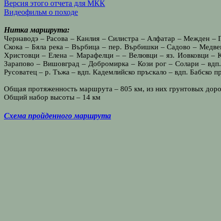
Версия этого отчета для МКК
Видеофильм о походе
Нитка маршрута:
Чернаводэ – Расова – Канлия – Силистра – Алфатар – Межден – 
Скока – Бяла река – Върбица – пер. Върбишки – Садово – Медв
Христовци – Елена – Марафелци – – Велювци – яз. Иовковци – 
Зарапово – Вишовград – Добромирка – Кози рог – Солари – вдп. 
Русоватец – р. Тъжа – вдп. Кадемлийско пръскало – вдп. Бабско п
Общая протяженность маршрута – 805 км, из них грунтовых дорог 
Общий набор высоты – 14 км
Схема пройденного маршрута