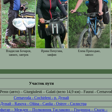
Владислав Бочаров,
Ирина Пичугина,
Елена Приходько,
завмех, завтрек
завфин
завхоз
Участок пути
ени (авто) – Giurgiulesti – Galati (вело 14,9 км) - Faurai - Cernavo
Cernavoda - Cochirleni - р. Дунай
 Дунай - Rasova - Oltina - Canlia - Ostrov - Силистра
фатар – Межден – Полковник Таслаково – Градница – Скала –