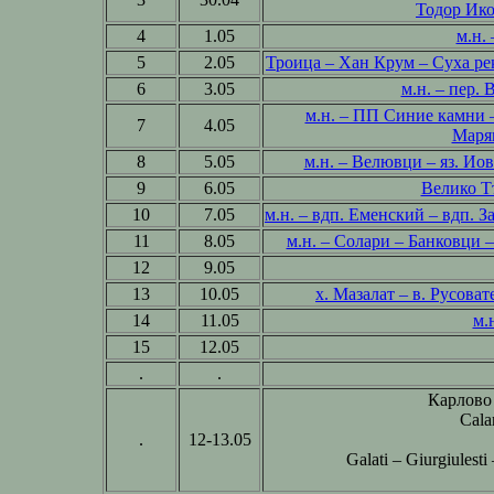
Тодор Ико
4
1.05
м.н.
5
2.05
Троица – Хан Крум – Суха рек
6
3.05
м.н. – пер.
м.н. – ПП Синие камни 
7
4.05
Марян
8
5.05
м.н. – Велювци – яз. Ио
9
6.05
Велико Т
10
7.05
м.н. – вдп. Еменский – вдп. 
11
8.05
м.н. – Солари – Банковци –
12
9.05
13
10.05
х. Мазалат – в. Русоват
14
11.05
м.
15
12.05
.
.
Карлово 
Cala
.
12-13.05
Galati – Giurgiules