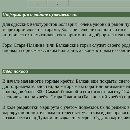
.
.
Информация о районе путешествия
Для одесских велотуристов Болгария - очень удобный район пу
территории является горами, Болгария еще не полностью интег
исторических памятников, гостеприимное и доброржелательное 
Горы Стара-Планина (или Балканские горы) служат своего р
площади горным массивом Болгарии, а своим вторым названием
Идея похода
В начале мая многие горные хребты Балкан еще покрыты снегом
достопримечательностей, на которые мы обратили внимание ещ
водопадов более 300. Самый большой из них имеет высоту 124 
расположены на хребте Стара Планина (Балканский хребет) и р
В ходе разработки маршрута с учетом подъездов было решено в
маршрут дополнительным интересным участком вдоль правого б
возвышается над Дунаем порядка ста метров. Судя по карте, ав