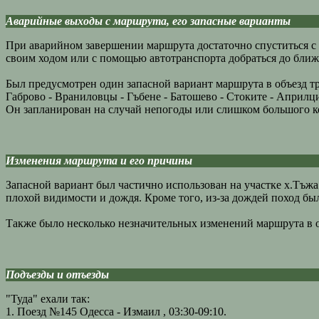
Аварийные выходы с маршрута, его запасные варианты
При аварийном завершении маршрута достаточно спуститься с г
своим ходом или с помощью автотранспорта добраться до бли
Был предусмотрен один запасной вариант маршрута в объезд т
Габрово - Враниловцы - Гъбене - Батошево - Стоките - Априлци
Он запланирован на случай непогоды или слишком большого ко
Изменения маршрута и его причины
Запасной вариант был частично использован на участке х.Тъжа
плохой видимости и дождя. Кроме того, из-за дождей поход был
Также было несколько незначительных изменений маршрута в о
Подъезды и отъезды
"Туда" ехали так:
1. Поезд №145 Одесса - Измаил , 03:30-09:10.