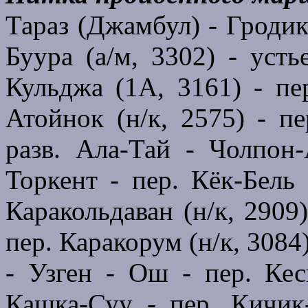
Тараз (Джамбул) - Гродик
Буура (а/м, 3302) - усть
Кульджа (1А, 3161) - пер
Атойнок (н/к, 2575) - пе
разв. Ала-Тай - Чолпон-
Торкент - пер. Кёк-Бель 
Каракольдаван (н/к, 2909)
пер. Каракорум (н/к, 3084
- Узген - Ош - пер. Кес
Кашка-Суу - пер. Кичик