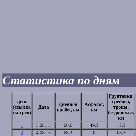
Статистика по дням
Грунтовки,
День
грейдер,
Дневной
Асфальт,
(ссылка
Дата
тропы,
пробег, км
км
на трек)
бездорожье,
км
1
3.08.13
66,6
49,3
17,3
2
4.08.13
68,3
0
68,3