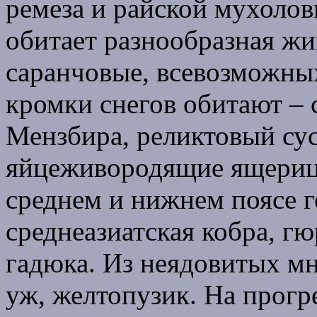
ремеза и райской мухолов
обитает разнообразная жи
саранчовые, всевозможных
кромки снегов обитают – 
Мензбира, реликтовый сус
яйцеживородящие ящерицы
среднем и нижнем поясе г
среднеазиатская кобра, г
гадюка. Из неядовитых м
уж, желтопузик. На прогр