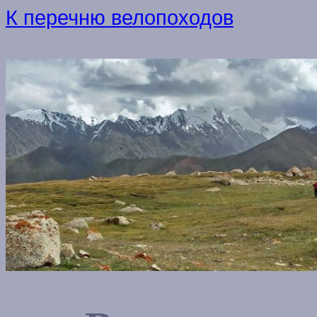
К перечню велопоходов