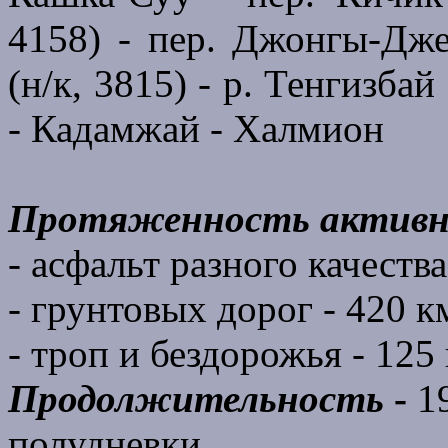
4158) - пер. Джонгы-Дже
(н/к, 3815) - р. Тенгизба
- Кадамжай - Халмион
Протяженность активн
- асфальт разного качеств
- грунтовых дорог - 420 к
- троп и бездорожья - 125
Продолжительность
-
1
полудневки